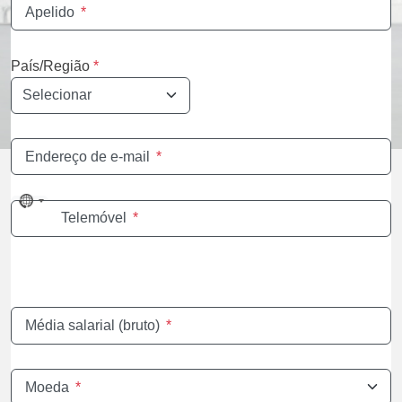
Apelido
*
País/Região
*
Endereço de e-mail
*
No
Telemóvel
*
country
selected
Média salarial (bruto)
*
Moeda
*