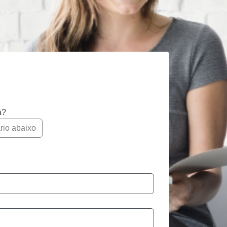
a?
rio abaixo