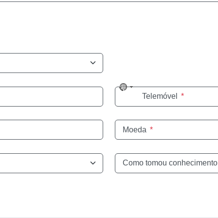
No
Telemóvel
*
country
selected
Moeda
*
Como tomou conhecimento