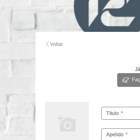
Voltar
Já
Faça
Título
*
Apelido
*