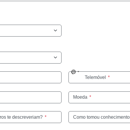
No
Telemóvel
*
country
selected
Moeda
*
ros te descreveriam?
*
Como tomou conhecimento