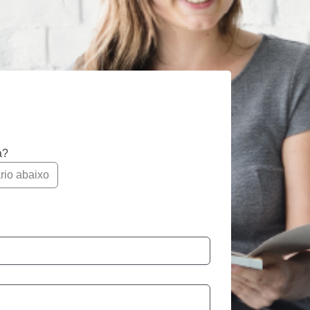
a?
rio abaixo