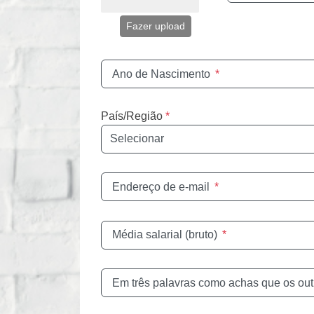
Fazer upload
Ano de Nascimento
*
País/Região
*
Endereço de e-mail
*
Média salarial (bruto)
*
Em três palavras como achas que os out