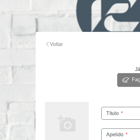
Voltar
Já
Faça
Título
*
Apelido
*