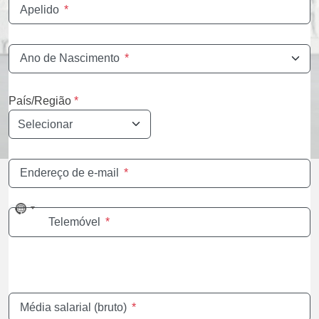
Apelido
*
Ano de Nascimento
*
País/Região
*
Endereço de e-mail
*
No
Telemóvel
*
country
selected
Média salarial (bruto)
*