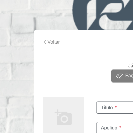
Voltar
Já
Faça
Título
*
Apelido
*