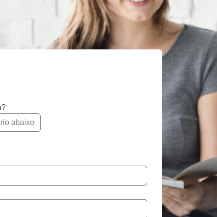
a?
rio abaixo