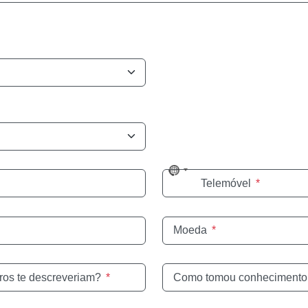
No
Telemóvel
*
country
selected
Moeda
*
ros te descreveriam?
*
Como tomou conhecimento