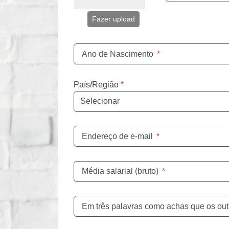
Fazer upload
Ano de Nascimento
*
País/Região
*
Endereço de e-mail
*
Média salarial (bruto)
*
Em três palavras como achas que os out