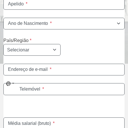
Apelido
*
Ano de Nascimento
*
País/Região
*
Endereço de e-mail
*
No
Telemóvel
*
country
selected
Média salarial (bruto)
*