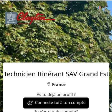
FR
Technicien Itinérant SAV Grand Est
France
As-tu déjà un profil ?
Connecte-toi à ton compte
Tu n’as pas de compte?