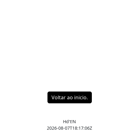
Voltar ao inicio.
Hd't!N
2026-08-07T18:17:06Z