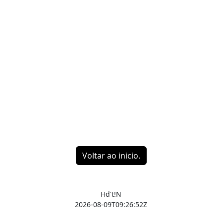
Voltar ao inicio.
Hd't!N
2026-08-09T09:26:52Z