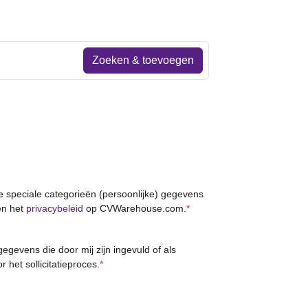
Zoeken & toevoegen
le speciale categorieën (persoonlijke) gegevens
n het
privacybeleid
op CVWarehouse.com.
*
gevens die door mij zijn ingevuld of als
r het sollicitatieproces.
*