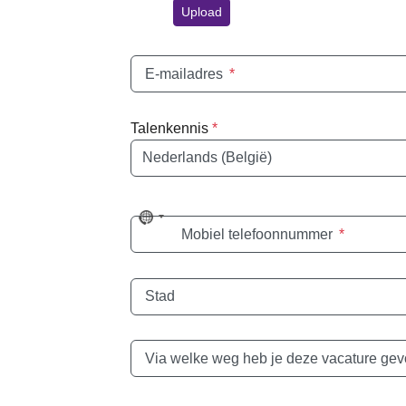
Upload
E-mailadres
*
Talenkennis
*
Taal
No
Mobiel telefoonnummer
*
country
selected
Stad
Via welke weg heb je deze vacature ge