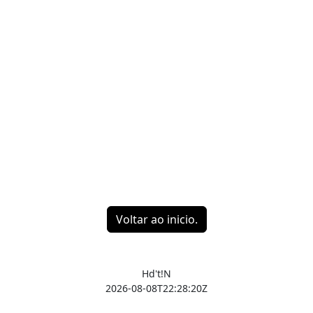
Voltar ao inicio.
Hd't!N
2026-08-08T22:28:20Z