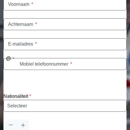
Voornaam
*
Achternaam
*
E-mailadres
*
No
Mobiel telefoonnummer
*
country
selected
Nationaliteit
*
Nationaliteit