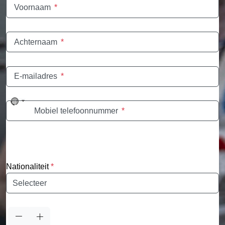
Voornaam
*
Achternaam
*
E-mailadres
*
No
Mobiel telefoonnummer
*
country
selected
Nationaliteit
*
Nationaliteit