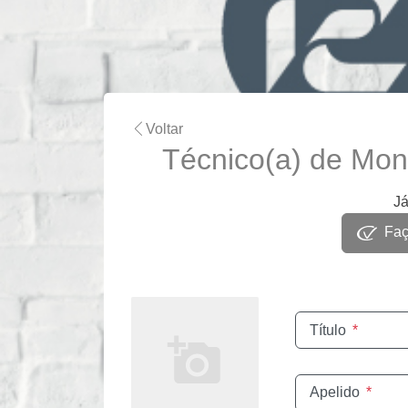
Voltar
Técnico(a) de Mo
Já
Faça
Título
*
Apelido
*