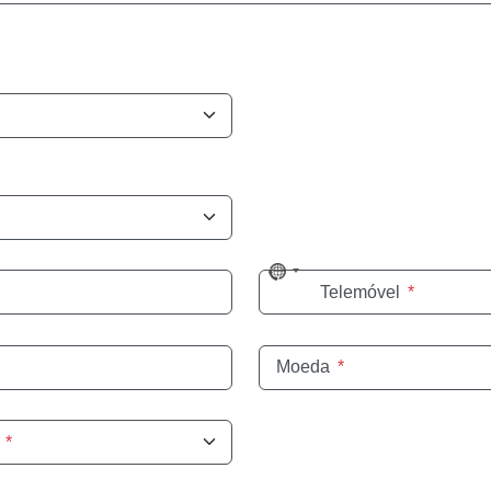
No
Telemóvel
*
country
selected
Moeda
*
*