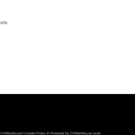
orte
.
CVWarehouse Cookies Policy
© Powered by
CVWarehouse
2026