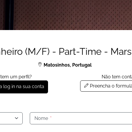
nheiro (M/F) - Part-Time - Ma
Matosinhos, Portugal
 tem um perfil?
Não tem cont
Preencha o formulá
 log in na sua conta
Nome
*