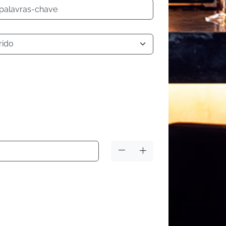
 palavras-chave
rido