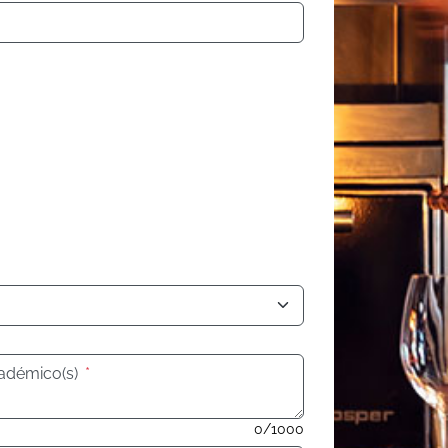
cadémico(s)
*
0/1000