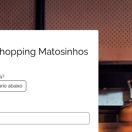
rshopping Matosinhos
a?
rio abaixo