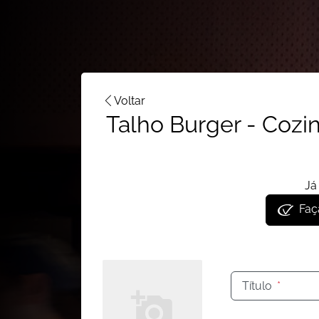
Voltar
Talho Burger - Cozi
Já
Faça
Título
*