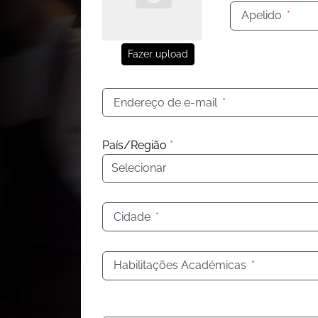
Apelido
*
Fazer upload
Endereço de e-mail
*
País/Região
*
Cidade
*
Habilitações Académicas
*