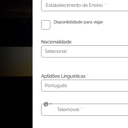
Estabelecimento de Ensino
*
Disponibilidade para viajar
Nacionalidade
Nacionalidade
Aptidões Linguísticas
*
Idioma
No
Telemóvel
*
country
selected