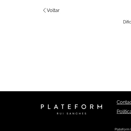
Voltar
Dif
Conta
Políti
Plateform 