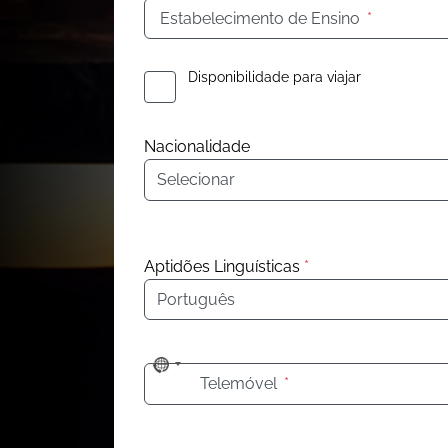
Estabelecimento de Ensino
*
Disponibilidade para viajar
Nacionalidade
Nacionalidade
Aptidões Linguísticas
*
Idioma
No
Telemóvel
*
country
selected