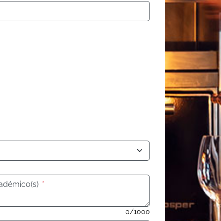
cadémico(s)
*
0/1000