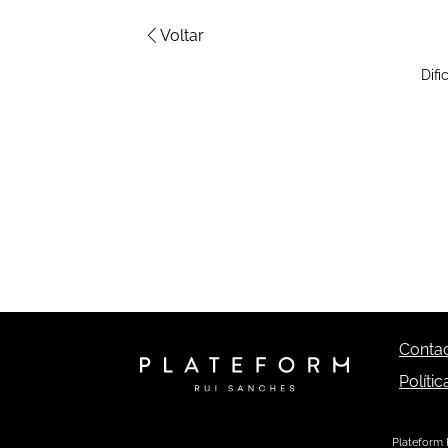
Voltar
Dif
Conta
Políti
Plateform 