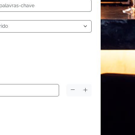
 palavras-chave
rido