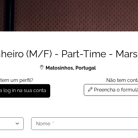
nheiro (M/F) - Part-Time - Ma
Matosinhos, Portugal
 tem um perfil?
Não tem cont
Preencha o formulá
 log in na sua conta
Nome
*