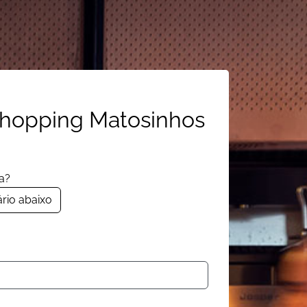
rshopping Matosinhos
a?
rio abaixo