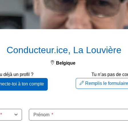
Conducteur.ice, La Louvière
Belgique
u déjà un profil ?
Tu n’as pas de c
Remplis le formulair
ecte-toi à ton compte
*
Prénom
*