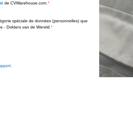
té
de CVWarehouse.com.
*
tégorie spéciale de données (personnelles) que
 - Dokters van de Wereld.
*
upport
.