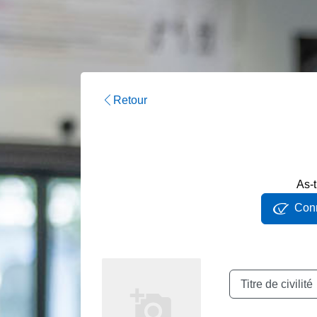
Retour
As-t
Conn
Titre de civilité