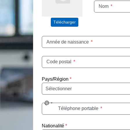
Nom
*
Télécharger
Année de naissance
*
Code postal
*
Pays/Région
*
No
Téléphone portable
*
country
selected
Nationalité
*