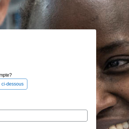
ompte?
e ci-dessous