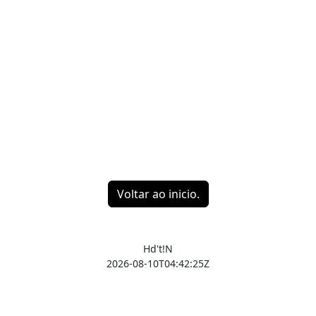
Voltar ao inicio.
Hd't!N
2026-08-10T04:42:25Z