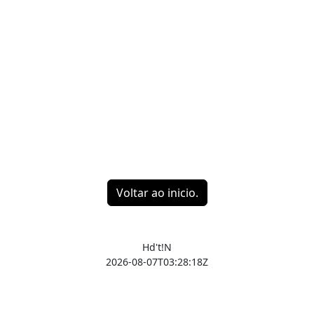
Voltar ao inicio.
Hd't!N
2026-08-07T03:28:18Z