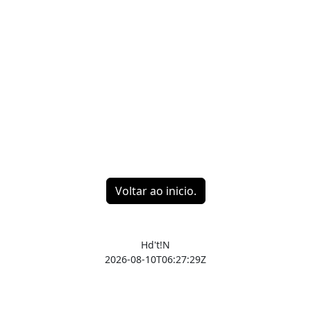
Voltar ao inicio.
Hd't!N
2026-08-10T06:27:29Z