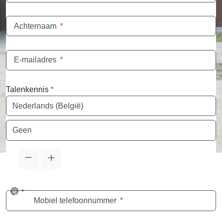
Achternaam
*
E-mailadres
*
Talenkennis
*
Taal
Taal
No
Mobiel telefoonnummer
*
country
selected