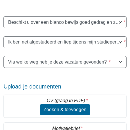
Beschikt u over een blanco bewijs goed gedrag en zeden | model 2 (596.1)
*
Ik ben net afgestudeerd en liep tijdens mijn studieperiode reeds stage bij Olo-rotonde VZW?
*
Via welke weg heb je deze vacature gevonden?
*
Upload je documenten
CV (graag in PDF)
*
Zoeken & toevoegen
Motivatiebrief
*