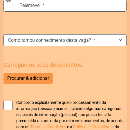
No
Telemóvel
*
country
selected
Como tomou conhecimento desta vaga?
*
Carregue os seus documentos
Procurar & adicionar
Concordo explicitamente que o processamento da
informação (pessoal) acima, incluindo algumas categorias
especiais de informação (pessoal) que possa ter sido
preenchida ou anexada por mim em documentos, de acordo
com os
Termos e Condições
e a
Política de Privacidade
da