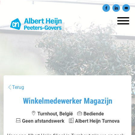
Delen op Facebook
Delen op Lin
Verst
Terug
Winkelmedewerker Magazijn
Turnhout, België
Bediende
Geen afstandswerk
Albert Heijn Turnova