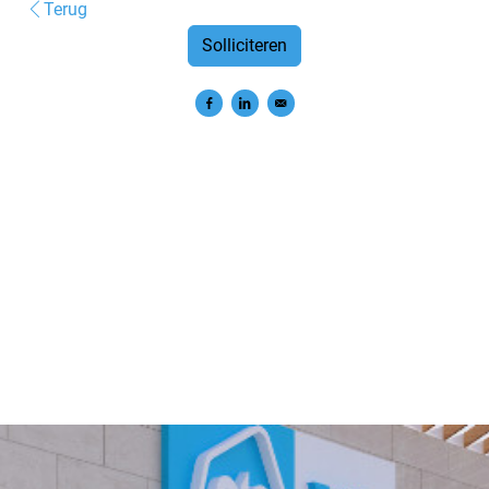
Terug
Solliciteren
Delen op Facebook
Delen op LinkedIn
Versturen per e-mail