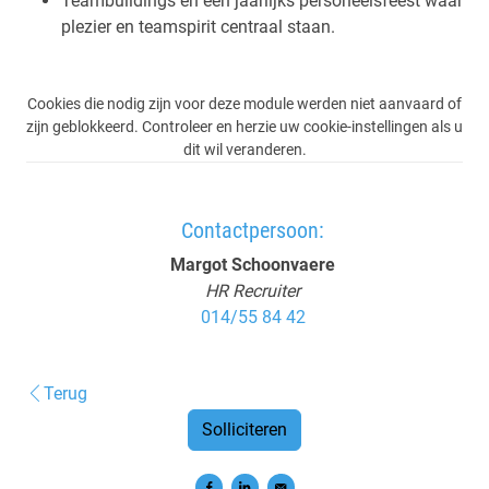
Teambuildings en een jaarlijks personeelsfeest waar
plezier en teamspirit centraal staan.
Cookies die nodig zijn voor deze module werden niet aanvaard of
zijn geblokkeerd. Controleer en herzie uw cookie-instellingen als u
dit wil veranderen.
Contactpersoon:
Margot Schoonvaere
HR Recruiter
014/55 84 42
Terug
Solliciteren
Delen op Facebook
Delen op LinkedIn
Versturen per e-mail