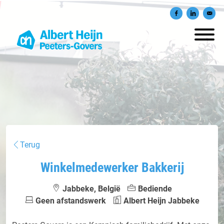
Delen op Facebook
Delen op Lin
Verst
Terug
Winkelmedewerker Bakkerij
Jabbeke, België
Bediende
Geen afstandswerk
Albert Heijn Jabbeke