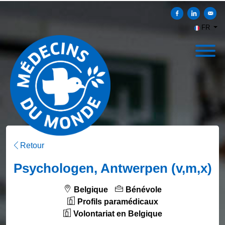
Partager sur Faceb
Partager sur
Envoy
FR
Retour
Psychologen, Antwerpen (v,m,x)
Belgique
Bénévole
Profils paramédicaux
Volontariat en Belgique