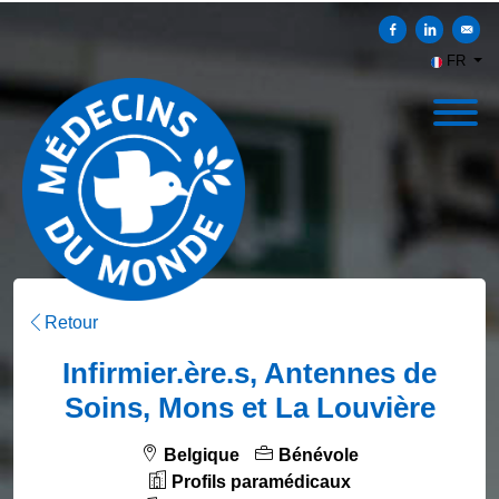
Partager sur Faceb
Partager sur
Envoy
FR
Retour
Infirmier.ère.s, Antennes de
Soins, Mons et La Louvière
Belgique
Bénévole
Profils paramédicaux