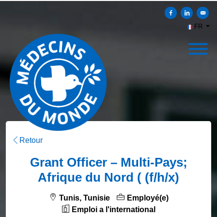
Partager sur Faceb
Partager sur
Envoy
FR
Retour
Grant Officer – Multi-Pays;
Afrique du Nord ( (f/h/x)
Tunis, Tunisie
Employé(e)
Emploi a l'international