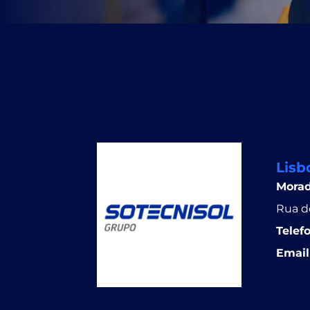
Lisb
Mora
Rua do
Telef
Email