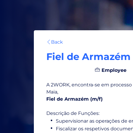
Back
Fiel de Armazém 
Porto, Portugal
Employee
A 2WORK, encontra-se em processo d
Maia,
Fiel de Armazém (m/f)
Descrição de Funções:
Supervisionar as operações de en
Fiscalizar os respetivos documen