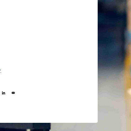
.
re on Facebook
Share on Linkedin
Send by e-mail