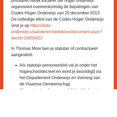
privaatrechtelijk karakter die hoger onderwijs
organiseert overeenkomstig de bepalingen van
Codex Hoger Onderwijs van 20 december 2013.
De volledige tekst van de Codex Hoger Onderwijs
vind je op
https://data-
onderwijs.vlaanderen.be/edulex/document.aspx?
docid=14650#22
In Thomas More ben je statutair of contractueel
aangesteld:
Als statutair personeelslid val je onder het
hogeschooldecreet en word je bezoldigd via
het Departement Onderwijs en Vorming van
de Vlaamse Gemeenschap.
Als contractueel personeelslid geldt de wet
van 3 juli 1978, m.a.w. dezelfde wet als in de
privé-sector. Je wordt rechtstreeks bezoldigd
door de hogeschool.