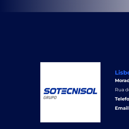
Lisb
Mora
Rua do
Telef
Email