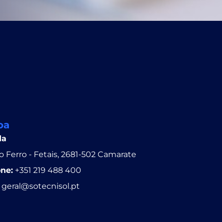
oa
da
 Ferro - Fetais, 2681-502 Camarate
one:
+351 219 488 400
geral@sotecnisol.pt