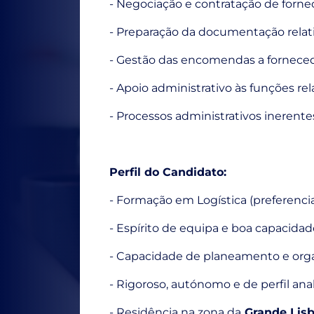
- Negociação e contratação de forne
- Preparação da documentação relati
- Gestão das encomendas a fornecedo
- Apoio administrativo às funções 
- Processos administrativos inerente
Perfil do Candidato:
- Formação em Logística (preferencia
- Espírito de equipa e boa capacida
- Capacidade de planeamento e orga
- Rigoroso, autónomo e de perfil anal
- Residência na zona da
Grande Lisb