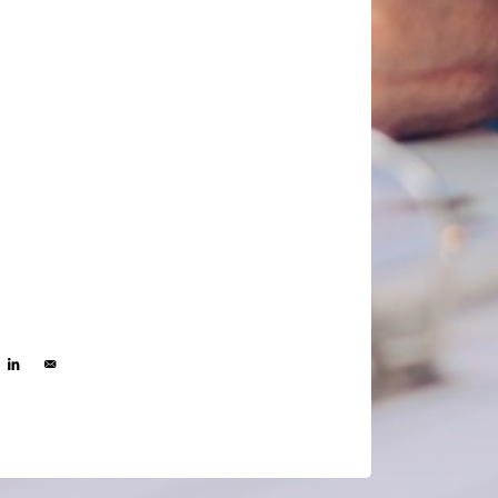
re on Facebook
Share on Linkedin
Send by e-mail