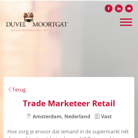
Delen op Facebook
Delen op Li
Verst
Terug
Trade Marketeer Retail
Amsterdam, Nederland
Vast
Hoe zorg je ervoor dat iemand in de supermarkt nét