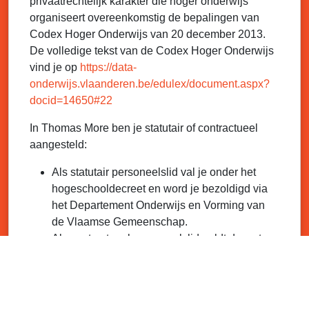
privaatrechtelijk karakter die hoger onderwijs
organiseert overeenkomstig de bepalingen van
Codex Hoger Onderwijs van 20 december 2013.
De volledige tekst van de Codex Hoger Onderwijs
vind je op
https://data-
onderwijs.vlaanderen.be/edulex/document.aspx?
docid=14650#22
In Thomas More ben je statutair of contractueel
aangesteld:
Als statutair personeelslid val je onder het
hogeschooldecreet en word je bezoldigd via
het Departement Onderwijs en Vorming van
de Vlaamse Gemeenschap.
Als contractueel personeelslid geldt de wet
van 3 juli 1978, m.a.w. dezelfde wet als in de
privé-sector. Je wordt rechtstreeks bezoldigd
door de hogeschool.