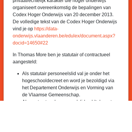
privaatrechtelijk karakter die hoger onderwijs
organiseert overeenkomstig de bepalingen van
Codex Hoger Onderwijs van 20 december 2013.
De volledige tekst van de Codex Hoger Onderwijs
vind je op
https://data-
onderwijs.vlaanderen.be/edulex/document.aspx?
docid=14650#22
In Thomas More ben je statutair of contractueel
aangesteld:
Als statutair personeelslid val je onder het
hogeschooldecreet en word je bezoldigd via
het Departement Onderwijs en Vorming van
de Vlaamse Gemeenschap.
Als contractueel personeelslid geldt de wet
van 3 juli 1978, m.a.w. dezelfde wet als in de
privé-sector. Je wordt rechtstreeks bezoldigd
door de hogeschool.