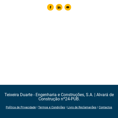
Partilhar no Facebook
Partilhar no Linkedin
Enviar por e-mail
Teixeira Duarte - Engenharia e Construções, S.A. | Alvará de
Construção nº24-PUB.
Política de Privacidade
|
Termos e Condições
|
Livro de Reclamações
|
Contactos