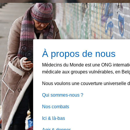
À propos de nous
Médecins du Monde est une ONG internation
médicale aux groupes vulnérables, en Belg
Nous voulons une couverture universelle de
Qui sommes-nous ?
Nos combats
Ici & là-bas
Agir & donner