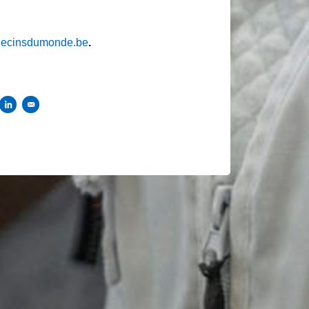
ecinsdumonde.be
.
tager sur Facebook
Partager sur Linkedin
Envoyer par courriel