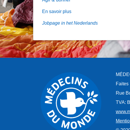
En savoir plus
Jobpage in het Nederlands
MÉDE
Faites
Rue Bo
TVA: B
www.m
Mentio