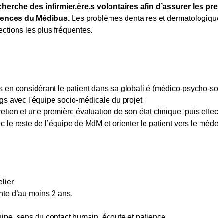
erche des infirmier.ère.s volontaires afin d’assurer les p
nences du Médibus.
Les problèmes dentaires et dermatologiques,
ections les plus fréquentes.
s en considérant le patient dans sa globalité (médico-psycho-soc
ngs avec l'équipe socio-médicale du projet ;
tien et une première évaluation de son état clinique, puis effec
ec le reste de l’équipe de MdM et orienter le patient vers le méde
lier
nte d’au moins 2 ans.
uipe, sens du contact humain, écoute et patience.