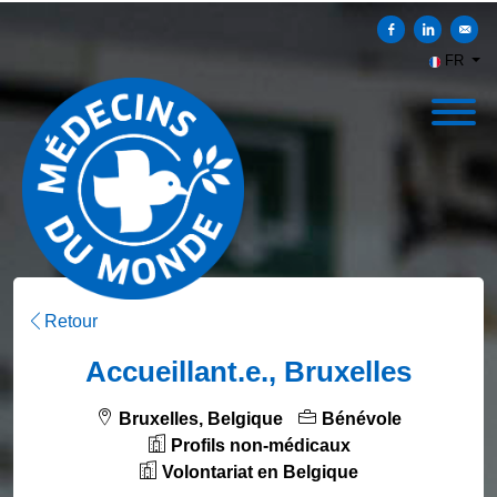
Partager sur Faceb
Partager sur
Envoy
FR
Retour
Accueillant.e., Bruxelles
Bruxelles, Belgique
Bénévole
Profils non-médicaux
Volontariat en Belgique