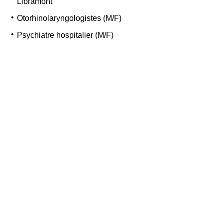
Libramont
Otorhinolaryngologistes (M/F)
Psychiatre hospitalier (M/F)
Radiologue Polyvalent (M/F)
#VivaliaRecrute constamment de
nombreux profils
S'inscrire
J'ai lu la
politique de confidentialité de CVWarehouse
.