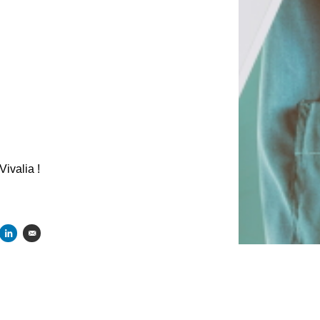
ivalia !
tager sur Facebook
Partager sur Linkedin
Envoyer par courriel