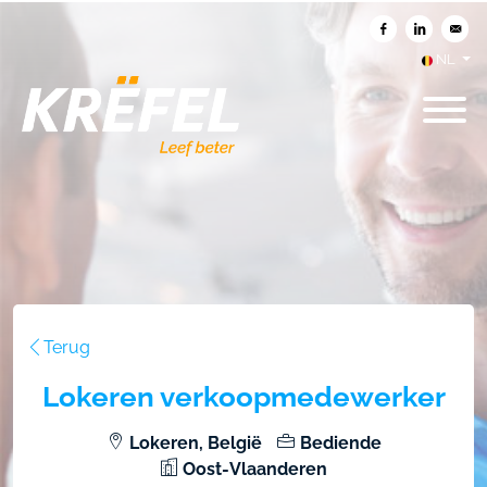
Delen op Facebook
Delen op Li
Verst
NL
Terug
Lokeren verkoopmedewerker
Lokeren, België
Bediende
Oost-Vlaanderen