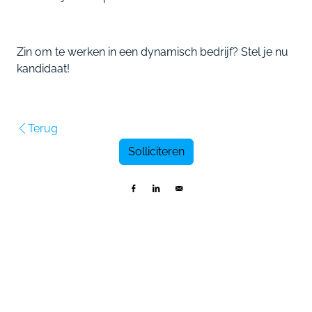
Zin om te werken in een dynamisch bedrijf? Stel je nu
kandidaat!
Terug
Solliciteren
Delen op Facebook
Delen op LinkedIn
Versturen per e-mail