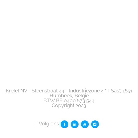
Krëfel NV - Steenstraat 44 - Industriezone 4 "T Sas", 1851
Humbeek, België
BTW BE 0400.673.544
Copyright 2023
Volg ons
Volg ons facebook
Volg ons linkedin
Volg ons youtube
Volg ons instagram