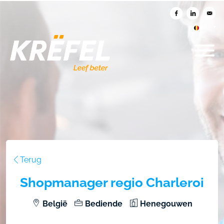
Delen op Facebook
Delen op Li
Verst
NL
Terug
Shopmanager regio Charleroi
België
Bediende
Henegouwen