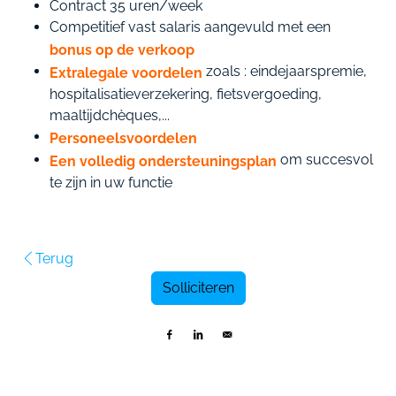
Contract 35 uren/week
Competitief vast salaris aangevuld met een
bonus op de verkoop
zoals : eindejaarspremie,
Extralegale voordelen
hospitalisatieverzekering, fietsvergoeding,
maaltijdchèques,...
Personeelsvoordelen
om succesvol
Een volledig ondersteuningsplan
te zijn in uw functie
Terug
Solliciteren
Delen op Facebook
Delen op LinkedIn
Versturen per e-mail