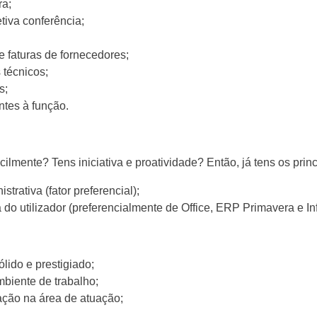
ra;
iva conferência;
e faturas de fornecedores;
 técnicos;
s;
entes à função.
mente? Tens iniciativa e proatividade? Então, já tens os princi
trativa (fator preferencial);
do utilizador (preferencialmente de Office, ERP Primavera e In
lido e prestigiado;
biente de trabalho;
ção na área de atuação;